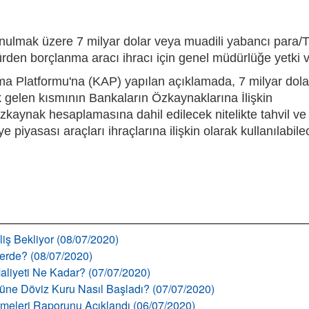
unulmak üzere 7 milyar dolar veya muadili yabancı para/
türden borçlanma aracı ihracı için genel müdürlüğe yetki v
Platformu'na (KAP) yapılan açıklamada, 7 milyar dolar
k gelen kısmının Bankaların Özkaynaklarına İlişkin
e özkaynak hesaplamasına dahil edilecek nitelikte tahvil ve
 piyasası araçları ihraçlarına ilişkin olarak kullanılabile
liş Bekliyor (08/07/2020)
llerde? (08/07/2020)
aliyeti Ne Kadar? (07/07/2020)
 Güne Döviz Kuru Nasıl Başladı? (07/07/2020)
şmeleri Raporunu Açıklandı (06/07/2020)