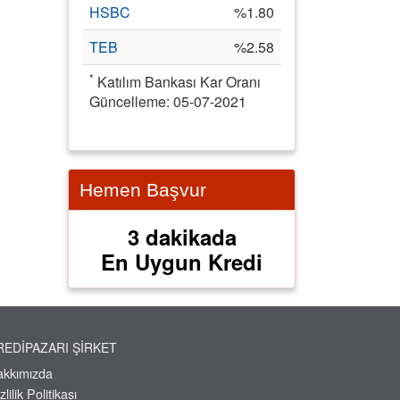
HSBC
%1.80
TEB
%2.58
*
Katılım Bankası Kar Oranı
Güncelleme: 05-07-2021
Hemen Başvur
3 dakikada
En Uygun Kredi
REDIPAZARI ŞIRKET
akkımızda
zlilik Politikası