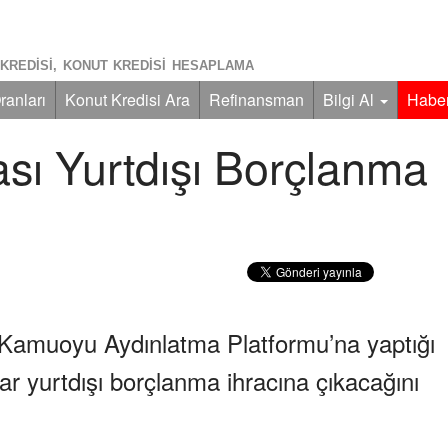
KREDISI, KONUT KREDISI HESAPLAMA
ranları
Konut Kredisi Ara
Refinansman
Bilgi Al
Haber
sı Yurtdışı Borçlanma
Kamuoyu Aydınlatma Platformu’na yaptığı
ar yurtdışı borçlanma ihracına çıkacağını