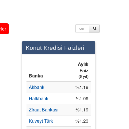
ler
Konut Kredisi Faizleri
Aylık
Faiz
Banka
(5 yıl)
Akbank
%1.19
Halkbank
%1.09
Ziraat Bankası
%1.19
Kuveyt Türk
%1.23