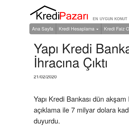
EN UYGUN KONUT 
Ana Sayfa
Kredi Hesaplama
Kredi Faiz O
Yapı Kredi Banka
İhracına Çıktı
21/02/2020
Yapı Kredi Bankası dün akşam 
açıklama ile 7 milyar dolara kad
duyurdu.