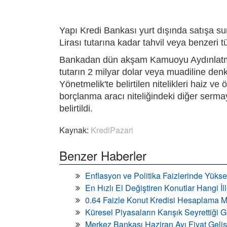
Yapı Kredi Bankası yurt dışında satışa s
Lirası tutarına kadar tahvil veya benzeri 
Bankadan dün akşam Kamuoyu Aydınlatma 
tutarın 2 milyar dolar veya muadiline den
Yönetmelik'te belirtilen nitelikleri haiz v
borçlanma aracı niteliğindeki diğer sermaye
belirtildi.
Kaynak:
KrediPazari
Benzer Haberler
Enflasyon ve Politika Faizlerinde Yükse
En Hızlı El Değiştiren Konutlar Hangi İ
0.64 Faizle Konut Kredisi Hesaplama M
Küresel Piyasaların Karışık Seyrettiği
Merkez Bankası Haziran Ayı Fiyat Geli