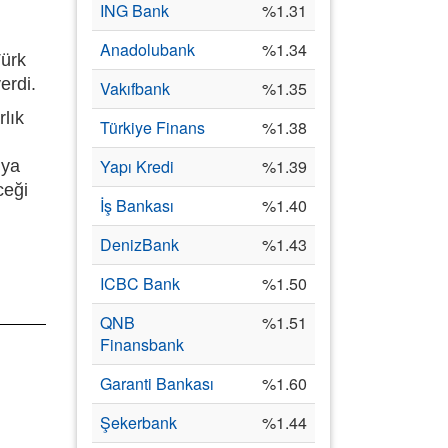
ING Bank
%1.31
Anadolubank
%1.34
Türk
erdi.
Vakıfbank
%1.35
lık
Türkiye Finans
%1.38
Yapı Kredi
%1.39
 ya
ceği
İş Bankası
%1.40
DenizBank
%1.43
ICBC Bank
%1.50
QNB
%1.51
Finansbank
Garanti Bankası
%1.60
Şekerbank
%1.44