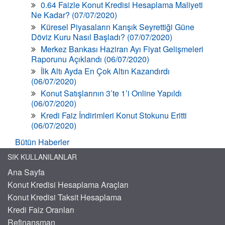
0.64 Faizle Konut Kredisi Hesaplama Maliyeti
Ne Kadar? (07/07/2020)
Küresel Piyasaların Karışık Seyrettiği Güne
Döviz Kuru Nasıl Başladı? (07/07/2020)
Merkez Bankası Haziran Ayı Fiyat Gelişmeleri
Raporunu Açıklandı (06/07/2020)
İlk Altı Ayda En Çok Altın Kazandırdı
(06/07/2020)
Konut Satışlarının 3’te 1’i Online Yapıldı
(06/07/2020)
Kredi Faiz İndirimleri Konut Stokunu Eritti
(06/07/2020)
Bütün Haberler
SIK KULLANILANLAR
Ana Sayfa
Konut Kredisi Hesaplama Araçları
Konut Kredisi Taksit Hesaplama
Kredi Faiz Oranları
Refinansman