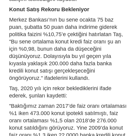
Konut Satış Rekoru Bekleniyor
Merkez Bankası’nın bu sene ocakta 75 baz
puan, şubatta 50 puan daha indirime giderek
politika faizini %10,75’e çektiğini hatırlatan Taş,
"Bu sene ortalama konut kredi faiz oranı şu an
için %0,98, bunun daha da düşeceğini
düşünüyoruz. Dolayısıyla bu yıl geçen yıla
kıyasla yaklaşık 200.000 daha fazla banka
kredili konut satışı gerçekleşeceğini
öngörüyoruz." ifadelerini kullandı.
Taş, 2020 yılı için rekor beklediklerini ifade
ederek, şunları kaydetti:
"Baktığımız zaman 2017’de faiz oranı ortalaması
%1 iken 473.000 konut ipotekli satılmıştı, faiz
oranı ortalaması %1,5 olan 2018’de 276.000
konut satıldığını görüyoruz. Yine 2009’da konut
faiz oranı %1,3 iken 22.0000 banka kredili konut