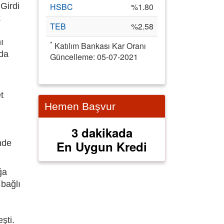
 Girdi
HSBC
%1.80
k
TEB
%2.58
ı
*
Katılım Bankası Kar Oranı
rda
Güncelleme: 05-07-2021
t
Hemen Başvur
3 dakikada
inde
En Uygun Kredi
ğa
 bağlı
şti.