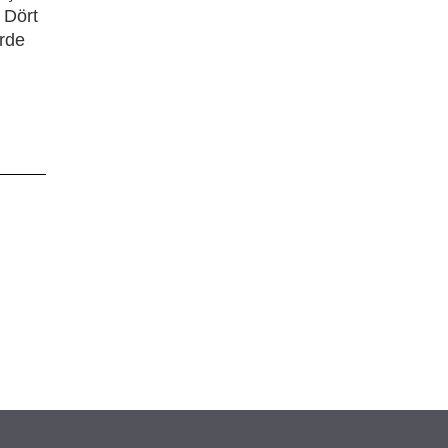
 Dört
erde