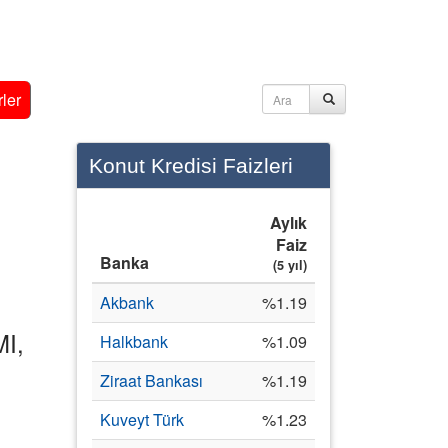
ler
Konut Kredisi Faizleri
Aylık
Faiz
Banka
(5 yıl)
Akbank
%1.19
MI,
Halkbank
%1.09
Ziraat Bankası
%1.19
Kuveyt Türk
%1.23