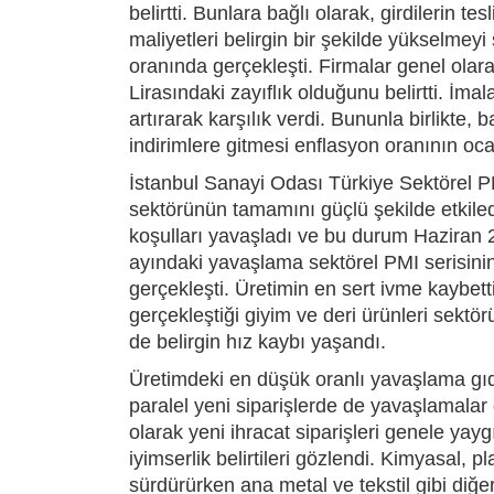
belirtti. Bunlara bağlı olarak, girdilerin t
maliyetleri belirgin bir şekilde yükselmey
oranında gerçekleşti. Firmalar genel olarak
Lirasındaki zayıflık olduğunu belirtti. İmala
artırarak karşılık verdi. Bununla birlikte, 
indirimlere gitmesi enflasyon oranının oc
İstanbul Sanayi Odası Türkiye Sektörel PM
sektörünün tamamını güçlü şekilde etkiledi
koşulları yavaşladı ve bu durum Haziran 2
ayındaki yavaşlama sektörel PMI serisini
gerçekleşti. Üretimin en sert ivme kaybett
gerçekleştiği giyim ve deri ürünleri sektörü
de belirgin hız kaybı yaşandı.
Üretimdeki en düşük oranlı yavaşlama gıda
paralel yeni siparişlerde de yavaşlamalar
olarak yeni ihracat siparişleri genele yayg
iyimserlik belirtileri gözlendi. Kimyasal, 
sürdürürken ana metal ve tekstil gibi diğer