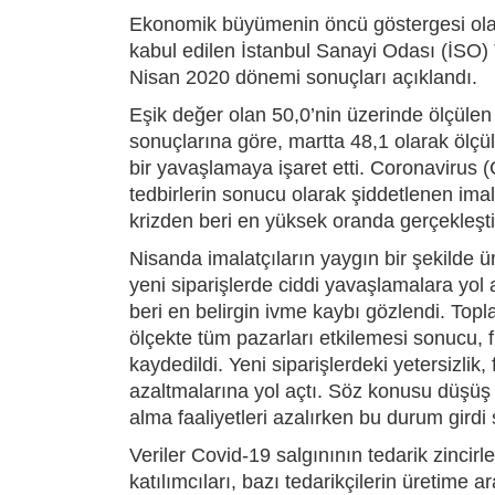
Ekonomik büyümenin öncü göstergesi olan 
kabul edilen İstanbul Sanayi Odası (İSO) 
Nisan 2020 dönemi sonuçları açıklandı.
Eşik değer olan 50,0’nin üzerinde ölçülen
sonuçlarına göre, martta 48,1 olarak ölçü
bir yavaşlamaya işaret etti. Coronavirus 
tedbirlerin sonucu olarak şiddetlenen ima
krizden beri en yüksek oranda gerçekleşti
Nisanda imalatçıların yaygın bir şekilde 
yeni siparişlerde ciddi yavaşlamalara yol 
beri en belirgin ivme kaybı gözlendi. Topl
ölçekte tüm pazarları etkilemesi sonucu, f
kaydedildi. Yeni siparişlerdeki yetersizlik
azaltmalarına yol açtı. Söz konusu düşüş 
alma faaliyetleri azalırken bu durum gird
Veriler Covid-19 salgınının tedarik zincirle
katılımcıları, bazı tedarikçilerin üretime ar