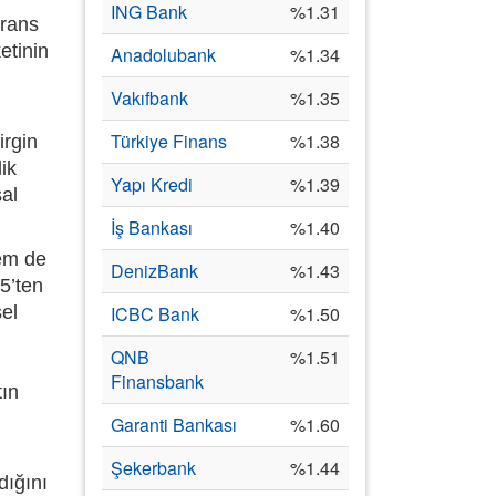
ING Bank
%1.31
erans
etinin
Anadolubank
%1.34
Vakıfbank
%1.35
Türkiye Finans
%1.38
irgin
ik
Yapı Kredi
%1.39
sal
İş Bankası
%1.40
hem de
DenizBank
%1.43
5’ten
sel
ICBC Bank
%1.50
QNB
%1.51
Finansbank
tın
Garanti Bankası
%1.60
Şekerbank
%1.44
dığını