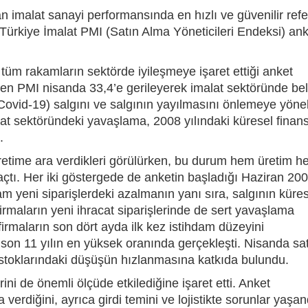
imalat sanayi performansında en hızlı ve güvenilir ref
Türkiye İmalat PMI (Satın Alma Yöneticileri Endeksi) ank
 tüm rakamların sektörde iyileşmeye işaret ettiği anket
len PMI nisanda 33,4’e gerileyerek imalat sektöründe bel
(Covid-19) salgını ve salgının yayılmasını önlemeye yönel
lat sektöründeki yavaşlama, 2008 yılındaki küresel finan
.
üretime ara verdikleri görülürken, bu durum hem üretim 
açtı. Her iki göstergede de anketin başladığı Haziran 200
am yeni siparişlerdeki azalmanın yanı sıra, salgının küre
irmaların yeni ihracat siparişlerinde de sert yavaşlama
, firmaların son dört ayda ilk kez istihdam düzeyini
son 11 yılın en yüksek oranında gerçekleşti. Nisanda sa
i stoklarındaki düşüşün hızlanmasına katkıda bulundu.
rini de önemli ölçüde etkilediğine işaret etti. Anket
a verdiğini, ayrıca girdi temini ve lojistikte sorunlar yaşan