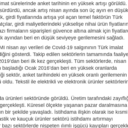
eslimat sürelerinde anket tarihinin en yüksek artışı görüldü.
i sürdürdü, ancak artış nisan ayında son üç ayın en düşü
, girdi fiyatlarında artışa yol açan temel faktörün Türk
tçılar, girdi maliyetlerindeki yükselişe nihai ürün fiyatların
bazı firmaların siparişleri güvence altına almak için fiyatla
ak ayından beri en düşük seviyeye gerilemesini sağladı.
I nisan ayı verileri de Covid-19 salgınının Türk imalat
ğini gösterdi. Takip edilen sektörlerin tamamında faaliye
019’dan beri ilk kez gerçekleşti. Tüm sektörlerde, nisan
n başladığı Ocak 2016’dan beri en yüksek oranlarda
iği sektör, anket tarihindeki en yüksek oranlı gerilemenin
 oldu. Tekstil ile elektrikli ve elektronik ürünler sektörler
 ürünleri sektöründe görüldü. Üretim tarafındaki zayıflı
 gerçekleşti. Küresel ölçekte yaşanan pazar daralmasına
ın bir şekilde yavaşladı. İstihdama ilişkin olarak ise kısmi
plastik ve kauçuk ürünler sektörü istihdamı artırmayı
 bazı sektörlerde nispeten ılımlı işgücü kayıpları gerçekle