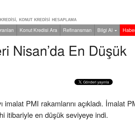
KREDISI, KONUT KREDISI HESAPLAMA
ranları
Konut Kredisi Ara
Refinansman
Bilgi Al
Haber
eri Nisan’da En Düşük
ı imalat PMI rakamlarını açıkladı. İmalat P
hi itibariyle en düşük seviyeye indi.