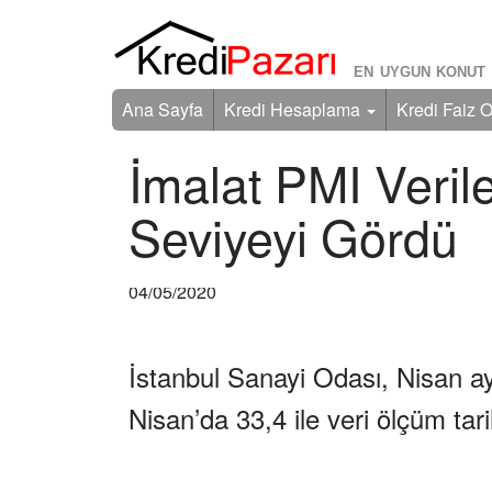
EN UYGUN KONUT 
Ana Sayfa
Kredi Hesaplama
Kredi Faiz O
İmalat PMI Veril
Seviyeyi Gördü
04/05/2020
İstanbul Sanayi Odası, Nisan ay
Nisan’da 33,4 ile veri ölçüm tari